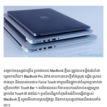
សម្រាប់មនុស្សជាច្រើន រូបរាងរបស់ MacBook ថ្មីនេះត្រូវបានទន្ទឹងរង់ចាំជា
យូរមកហើយ។ MacBook Pro 2016 មានការរចនាថ្មីទាំងស្រុង ស្តើង ស្រាល
ជាងមុន និងរបារតាមដាន Force Touch ជាមួយនឹងផ្លូវកាត់ចំណុចប្រទាក់ជា
ច្រើនហៅថា Touch Bar ។ ផលិតផលនេះក៏មានឧបករណ៍ចាប់សញ្ញាស្នាម
ម្រាមដៃ Touch ID ផងដែរ។ ប្រសិនបើអ្នកកំពុងគិតអំពីការធ្វើជាម្ចាស់
MacBook ថ្មី សូមមើលភាពស្រដៀងគ្នា និងភាពខុសគ្នារវាងផលិតផលទាំង
នេះ៖