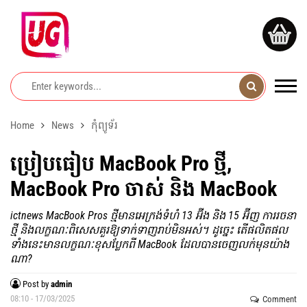
Home
News
កុំព្យូទ័រ
ប្រៀបធៀប MacBook Pro ថ្មី,
MacBook Pro ចាស់ និង MacBook
ictnews MacBook Pros ថ្មីមានអេក្រង់ទំហំ 13 អ៊ីង និង 15 អ៊ីញ ការរចនា
ថ្មី និងលក្ខណៈពិសេសគួរឱ្យទាក់ទាញរាប់មិនអស់។ ដូច្នេះ តើ​ផលិតផល​
ទាំង​នេះ​មាន​លក្ខណៈ​ខុស​ប្លែក​ពី MacBook ដែល​បាន​ចេញ​លក់​មុន​យ៉ាង​
ណា?
Post by
admin
08:10 - 17/03/2025
Comment