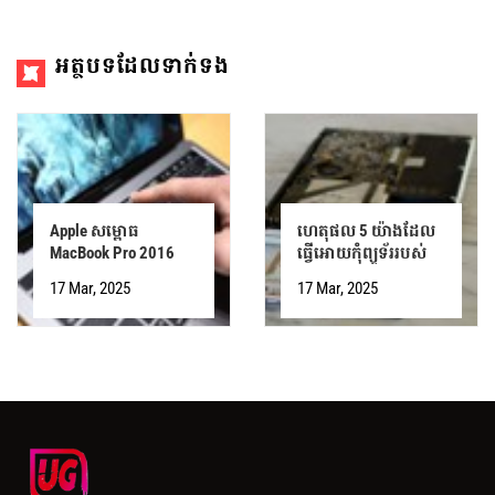
អត្ថបទ​ដែល​ទាក់ទង
Apple សម្ពោធ
ហេតុផល 5 យ៉ាងដែល
MacBook Pro 2016
ធ្វើអោយកុំព្យូទ័ររបស់
ដែលស្តើង និងស្រាល
អ្នកដំណើរការយឺត និង
17 Mar, 2025
17 Mar, 2025
ដែលមានតម្លៃចាប់ពី 33
របៀបជួសជុលវា។
លានដុង