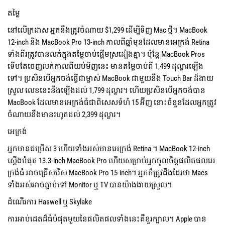
តម្លៃ
នៅលើក្រដាស អ្នកនឹងត្រូវចំណាយ $1,299 ដើម្បីទិញ Mac ថ្មី។ MacBook
12-inch និង MacBook Pro 13-inch កាលពីឆ្នាំមុនដែលមានអេក្រង់ Retina
ទាំងពីរត្រូវបានលក់ក្នុងតម្លៃចាប់ផ្តើមស្រដៀងគ្នា។ ប៉ុន្តែ MacBook Pros
ទើបតែចេញលក់កាលពីយប់មិញនេះ មានតម្លៃចាប់ពី 1,499 ដុល្លារឡើង
ទៅ។ ប្រសិនបើអ្នកចង់ធ្វើជាម្ចាស់ MacBook ជាមួយនឹង Touch Bar ដ៏ងាយ
ស្រួល លេខនេះនឹងឡើងដល់ 1,799 ដុល្លារ។ ហើយ​ប្រសិន​បើ​អ្នក​ចង់​បាន
MacBook ដែល​មាន​អេក្រង់​ធំ​ជា​ពិសេស​ទំហំ 15 អ៊ីញ នោះ​ចំនួន​ដែល​អ្នក​ត្រូវ​
ចំណាយ​នឹង​មាន​រហូត​ដល់ 2,399 ដុល្លារ។
អេក្រង់
អ្នកមានជម្រើស 3 ហើយទាំងអស់មានអេក្រង់ Retina ។ MacBook 12-inch
ស្ដើងបំផុត 13.3-inch MacBook Pro ហើយសម្រាប់អ្នកចូលចិត្តផលិតផលអេ
ក្រង់ធំ អាចជ្រើសរើស MacBook Pro 15-inch។ អ្នក​ក៏​ត្រូវ​ដឹង​ដែរ​ថា Macs
ទាំងអស់​អាច​ភ្ជាប់​ទៅ Monitor ឬ TV បាន​យ៉ាង​ងាយ​ស្រួល។
ដំណើរការ Haswell ឬ Skylake
ការអាប់ដេតដ៏ធំបំផុតមួយនៃផលិតផលទាំងនេះគឺខួរក្បាល។ Apple បាន