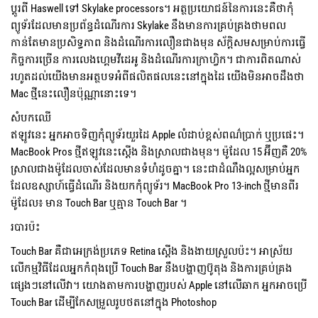
ប្តូរពី Haswell ទៅ Skylake processors។ អត្ថប្រយោជន៍នៃការនេះគឺថាកុំ
ព្យូទ័រដែលមានប្រព័ន្ធដំណើរការ Skylake នឹងមានការគ្រប់គ្រងថាមពល
កាន់តែមានប្រសិទ្ធភាព និងដំណើរការលឿនជាងមុន ស័ក្តិសមសម្រាប់ការធ្វើ
កិច្ចការច្រើន ការលេងហ្គេមវីដេអូ និងដំណើរការក្រាហ្វិក។ ជាការពិតណាស់
រហូតដល់យើងមានអត្ថបទអំពីផលិតផលនេះនៅក្នុងដៃ យើងមិនអាចដឹងថា
Mac ថ្មីនេះលឿនប៉ុណ្ណានោះទេ។
សំបកឈើ
ឥឡូវ​នេះ អ្នក​អាច​ទិញ​កុំព្យូទ័រ​យួរដៃ Apple លំដាប់​ខ្ពស់​ពណ៌​ប្រាក់ ឬ​ប្រផេះ។
MacBook Pros ថ្មីឥឡូវនេះស្តើង និងស្រាលជាងមុន។ ម៉ូដែល 15 អ៊ីញគឺ 20%
ស្រាលជាងម៉ូដែលចាស់ដែលមានទំហំដូចគ្នា។ នេះ​ជា​ដំណឹង​ល្អ​សម្រាប់​អ្នក​
ដែល​ឧស្សាហ៍​ធ្វើ​ដំណើរ និង​យក​កុំព្យូទ័រ។ MacBook Pro 13-inch ថ្មីមានពីរ
ម៉ូដែល៖ មាន Touch Bar ឬគ្មាន Touch Bar ។
របារប៉ះ
Touch Bar គឺជាអេក្រង់ប្រភេទ Retina ស្តើង និងងាយស្រួលប៉ះ។ អាស្រ័យ
លើកម្មវិធីដែលអ្នកកំពុងប្រើ Touch Bar នឹងបង្ហាញប៊ូតុង និងការគ្រប់គ្រង
ផ្សេងៗនៅលើវា។ យោងតាមការបង្ហាញរបស់ Apple នៅលើឆាក អ្នកអាចប្រើ
Touch Bar ដើម្បីកែសម្រួលរូបថតនៅក្នុង Photoshop