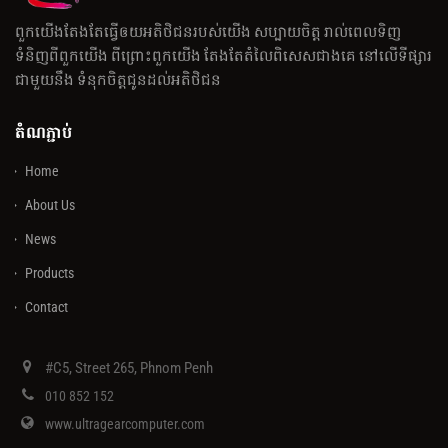
ពួកយើងតែងតែធ្វើឲយអតិថិជនរបស់យើង សប្បាយចិត្ត រាល់ពេលទិញ
ទំនិញពីពួកយើង ពីព្រោះពួកយើង តែងតែតំលៃពិសេសជាងគេ នៅលើទីផ្សារ
ជាមួយនឹង ទំនុកចិត្តជូនដល់អតិថិជន
តំណភ្ជាប់
Home
About Us
News
Products
Contact
#C5, Street 265, Phnom Penh
010 852 152
www.ultragearcomputer.com