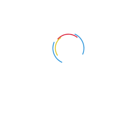
គោលបំណងសុវត្ថិភាព
ដៅលើអតិថិជនពិសេសដូចជា យោធា រដ្ឋាភិបាល ការអនុវត្តច្បាប់ 
្ជាប់មកជាមួយ Wi-Fi, ប៊ូតុងបិទរហ័ស, ថាមពលថ្មខ្ពស់ និងអង្គចងចាំខាងក្នុង
សន្តិសុខឯកជន និងអ្វីៗជាច្រើនទៀត។
្រការផ្សាយដោយផ្ទាល់តាមអ៊ីនធឺណិតនៅលើឧបករណ៍ចល័ត អរគុណចំពោះកម្មវិធី