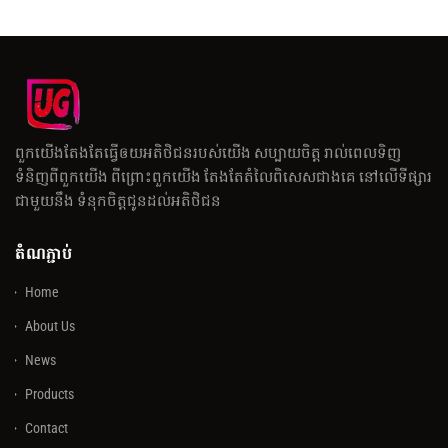
ពួកយើងតែងតែធ្វើឲយអតិថិជនរបស់យើង សប្បាយចិត្ត រាល់ពេលទិញ
ទំនិញពីពួកយើង ពីព្រោះពួកយើង តែងតែតំលៃពិសេសជាងគេ នៅលើទីផ្សារ
ជាមួយនឹង ទំនុកចិត្តជូនដល់អតិថិជន
តំណភ្ជាប់
Home
About Us
News
Products
Contact