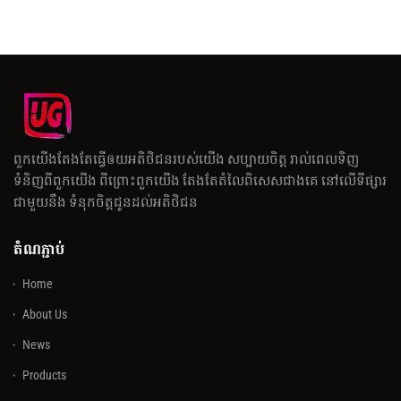
ពួកយើងតែងតែធ្វើឲយអតិថិជនរបស់យើង សប្បាយចិត្ត រាល់ពេលទិញ
ទំនិញពីពួកយើង ពីព្រោះពួកយើង តែងតែតំលៃពិសេសជាងគេ នៅលើទីផ្សារ
ជាមួយនឹង ទំនុកចិត្តជូនដល់អតិថិជន
តំណភ្ជាប់
Home
About Us
News
Products